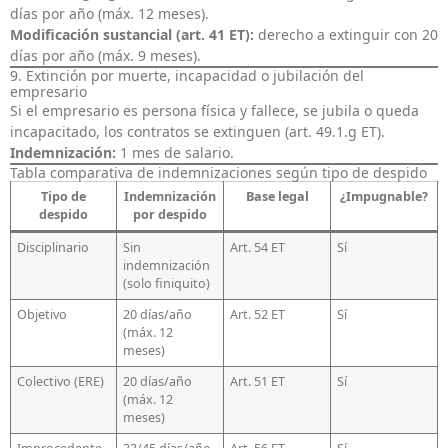
días por año (máx. 12 meses).
Modificación sustancial (art. 41 ET):
derecho a extinguir con 20
días por año (máx. 9 meses).
9. Extinción por muerte, incapacidad o jubilación del
empresario
Si el empresario es persona física y fallece, se jubila o queda
incapacitado, los contratos se extinguen (art. 49.1.g ET).
Indemnización:
1 mes de salario.
Tabla comparativa de indemnizaciones según tipo de despido
Tipo de
Indemnización
Base legal
¿Impugnable?
despido
por despido
Disciplinario
Sin
Art. 54 ET
Sí
indemnización
(solo finiquito)
Objetivo
20 días/año
Art. 52 ET
Sí
(máx. 12
meses)
Colectivo (ERE)
20 días/año
Art. 51 ET
Sí
(máx. 12
meses)