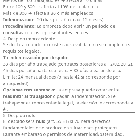
Menos de 100 trabajadores → afecta a 10 o más.
Entre 100 y 300 → afecta al 10% de la plantilla.
Más de 300 → afecta a 30 o más empleados.
Indemnización:
20 días por año (máx. 12 meses).
Procedimiento:
La empresa debe abrir un
periodo de
consultas
con los representantes legales.
4. Despido improcedente
Se declara cuando no existe causa válida o no se cumplen los
requisitos legales.
Tu indemnización por despido:
33 días por año trabajado (contratos posteriores a 12/02/2012).
45 días por año hasta esa fecha + 33 días a partir de ella.
Límite: 24 mensualidades (o hasta 42 si corresponde por
antigüedad).
Opciones tras sentencia:
La empresa puede optar entre
readmitir al trabajador
o pagar la indemnización. Si el
trabajador es representante legal, la elección le corresponde a
él.
5. Despido nulo
El despido será
nulo
(art. 55 ET) si vulnera derechos
fundamentales o se produce en situaciones protegidas:
Durante embarazo o permisos de maternidad/paternidad.