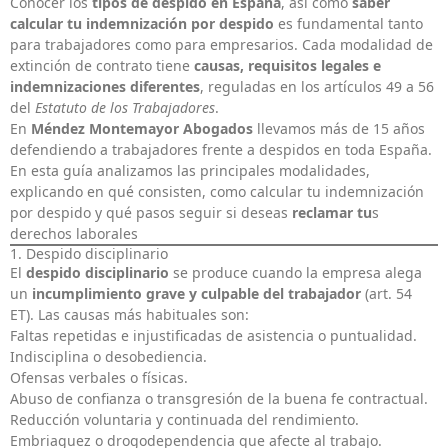
Conocer los
tipos de despido en España
, así como
saber
calcular
tu indemnización por despido
es fundamental tanto
para trabajadores como para empresarios. Cada modalidad de
extinción de contrato tiene
causas, requisitos legales e
indemnizaciones diferentes
, reguladas en los artículos 49 a 56
del
Estatuto de los Trabajadores
.
En
Méndez Montemayor Abogados
llevamos más de 15 años
defendiendo a trabajadores frente a despidos en toda España.
En esta guía analizamos las principales modalidades,
explicando en qué consisten, como calcular tu indemnización
por despido y qué pasos seguir si deseas
reclamar tu
s
derechos laborales
1. Despido disciplinario
El
despido disciplinario
se produce cuando la empresa alega
un
incumplimiento grave y culpable del trabajador
(art. 54
ET). Las causas más habituales son:
Faltas repetidas e injustificadas de asistencia o puntualidad.
Indisciplina o desobediencia.
Ofensas verbales o físicas.
Abuso de confianza o transgresión de la buena fe contractual.
Reducción voluntaria y continuada del rendimiento.
Embriaguez o drogodependencia que afecte al trabajo.