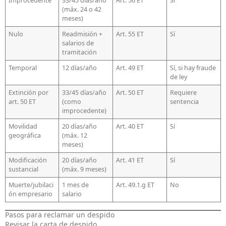
Improcedente
33/45 días/año
Art. 56 ET
Sí
(máx. 24 o 42
meses)
Nulo
Readmisión +
Art. 55 ET
Sí
salarios de
tramitación
Temporal
12 días/año
Art. 49 ET
Sí, si hay fraude
de ley
Extinción por
33/45 días/año
Art. 50 ET
Requiere
art. 50 ET
(como
sentencia
improcedente)
Movilidad
20 días/año
Art. 40 ET
Sí
geográfica
(máx. 12
meses)
Modificación
20 días/año
Art. 41 ET
Sí
sustancial
(máx. 9 meses)
Muerte/jubilaci
1 mes de
Art. 49.1.g ET
No
ón empresario
salario
Pasos para reclamar un despido
Revisar la carta de despido.