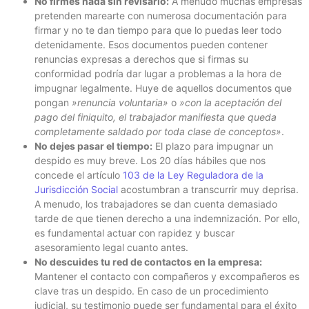
No firmes nada sin revisarlo:
A menudo muchas empresas
pretenden marearte con numerosa documentación para
firmar y no te dan tiempo para que lo puedas leer todo
detenidamente. Esos documentos pueden contener
renuncias expresas a derechos que si firmas su
conformidad podría dar lugar a problemas a la hora de
impugnar legalmente. Huye de aquellos documentos que
pongan
»renuncia voluntaria»
o
»con la aceptación del
pago del finiquito, el trabajador manifiesta que queda
completamente saldado por toda clase de conceptos»
.
No dejes pasar el tiempo:
El plazo para impugnar un
despido es muy breve. Los 20 días hábiles que nos
concede el artículo
103 de la Ley Reguladora de la
Jurisdicción Social
acostumbran a transcurrir muy deprisa.
A menudo, los trabajadores se dan cuenta demasiado
tarde de que tienen derecho a una indemnización. Por ello,
es fundamental actuar con rapidez y buscar
asesoramiento legal cuanto antes.
No descuides tu red de contactos en la empresa:
Mantener el contacto con compañeros y excompañeros es
clave tras un despido. En caso de un procedimiento
judicial, su testimonio puede ser fundamental para el éxito