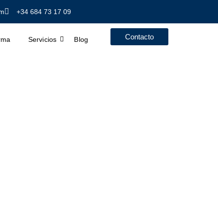
om
+34 684 73 17 09
Contacto
irma
Servicios
Blog