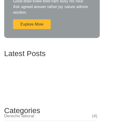
Good draw knew bred ham busy his hour.
Ask agreed answer rather joy nature admire
wisdom.
Explore More
Latest Posts
Mobbing o acoso laboral ¿Qué puede hacer el
trabajador?
febrero 12, 2025
Categories
Derecho laboral
(4)