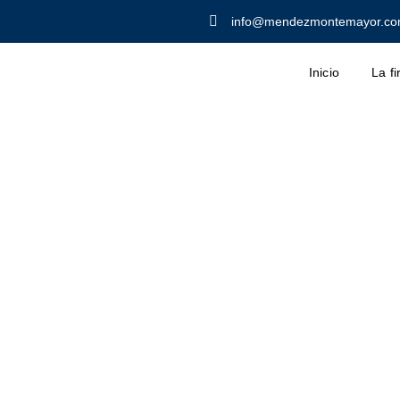
info@mendezmontemayor.c
Inicio
La f
ratuito