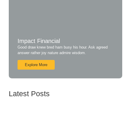
Impact Financial
Good draw knew bred ham busy his hour. Ask agreed
answer rather joy nature admire wisdom.
Explore More
Latest Posts
Mobbing o acoso laboral ¿Qué puede hacer el
trabajador?